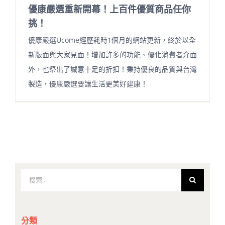
優康嚴選重新開幕！上百件優質商品任你
挑！
優康嚴選Ucome經歷耗時1個月的網站更新，終於以全
新版面與大家見面！增加許多的功能、優化消費者介面
外，也祭出了誠意十足的折扣！秉持優良的品質與台灣
製造，優康嚴選要讓生活更美好建康！
搜
索
結
果：
分類