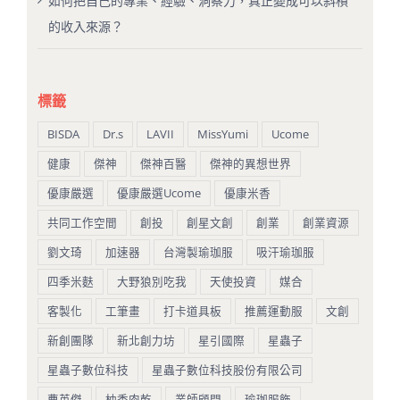
如何把自己的專業、經驗、洞察力，真正變成可以斜槓
的收入來源？
標籤
BISDA
Dr.s
LAVII
MissYumi
Ucome
健康
傑神
傑神百醫
傑神的異想世界
優康嚴選
優康嚴選Ucome
優康米香
共同工作空間
創投
創星文創
創業
創業資源
劉文琦
加速器
台灣製瑜珈服
吸汗瑜珈服
四季米麩
大野狼別吃我
天使投資
媒合
客製化
工筆畫
打卡道具板
推薦運動服
文創
新創團隊
新北創力坊
星引國際
星蟲子
星蟲子數位科技
星蟲子數位科技股份有限公司
曹英傑
柚香肉乾
業師顧問
瑜珈服飾