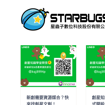
Skip
to
content
新創需要資源媒合？快
創星知
來找創星文創！
式開設