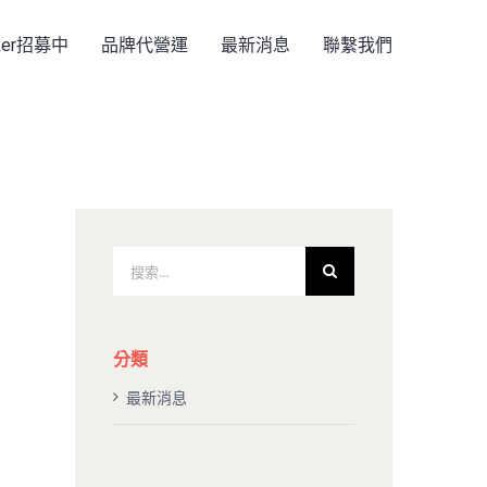
rker招募中
品牌代營運
最新消息
聯繫我們
搜
索
結
果：
分類
最新消息