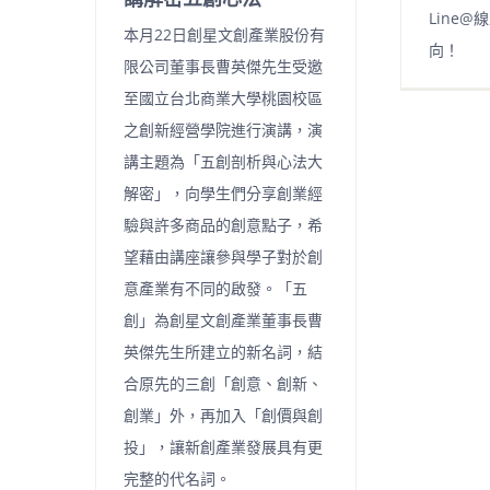
Line
本月22日創星文創產業股份有
向！
限公司董事長曹英傑先生受邀
至國立台北商業大學桃園校區
之創新經營學院進行演講，演
講主題為「五創剖析與心法大
解密」，向學生們分享創業經
驗與許多商品的創意點子，希
望藉由講座讓參與學子對於創
意產業有不同的啟發。「五
創」為創星文創產業董事長曹
英傑先生所建立的新名詞，結
合原先的三創「創意、創新、
創業」外，再加入「創價與創
投」，讓新創產業發展具有更
完整的代名詞。