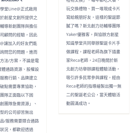
玩交換禮物、買一堆現成卡片
學堂Line@正式啟用
寫給親朋好友，這樣的聖誕節
於創星文創所提供之
膩了嗎？新北創力坊輔導團隊
輔導新創團隊與擔任
Yaker優雅客，與協辦方創星
司顧問的經驗，因此
知識學堂共同舉辦聖誕卡片手
ne@讓加入的好友們能
做課程，課程老師為旗下插畫
詢問您的問題，進而
家Reca老師，24日晚間於新
方法/方案，不論是電
北創力坊舉辦課程體驗活動，
實體通路資源、股權設
吸引許多民眾參與課程，經由
服務行銷、品牌建立
Reca老師的指導繪製出獨一無
破點需要專業協助，
二的聖誕老公公，當天體驗活
團隊正面臨以下困
動圓滿成功。
創團隊急需資源」、
型的公司卻苦無出
品/服務需要媒合通路
狀況，都歡迎透過