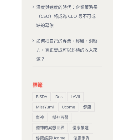
深度與速度的時代：企業策略長
（CSO）將成為 CEO 最不可或
缺的幕僚
如何把自己的專業、經驗、洞察
力，真正變成可以斜槓的收入來
源？
標籤
BISDA
Dr.s
LAVII
MissYumi
Ucome
健康
傑神
傑神百醫
傑神的異想世界
優康嚴選
優康嚴選Ucome
優康米香