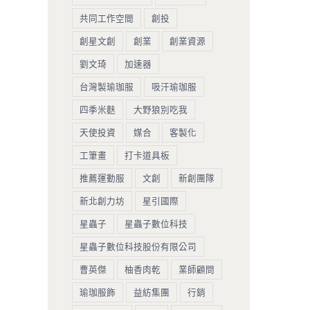
共同工作空間
創投
創星文創
創業
創業資源
劉文琦
加速器
台灣製瑜珈服
吸汗瑜珈服
四季米麩
大野狼別吃我
天使投資
媒合
客製化
工筆畫
打卡道具板
推薦運動服
文創
新創團隊
新北創力坊
星引國際
星蟲子
星蟲子數位科技
星蟲子數位科技股份有限公司
曹英傑
柚香肉乾
業師顧問
瑜珈服飾
益紡集團
行銷