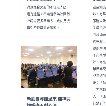
資源媒合需要的不僅是人脈，
創星知識
還有途徑，不論是參與社團藉
啦！有鑑
此認識更多產業人，或使用搜
服務以及
尋引擎找尋需求廠商，
多產業公
開設Li
夠在線上
得到解決
子商務/
計、商品
等產業突
或是您的
境：「新
「力求轉
入」「產
新創團隊照過來 傑神開
行銷」等
講解密五創心法