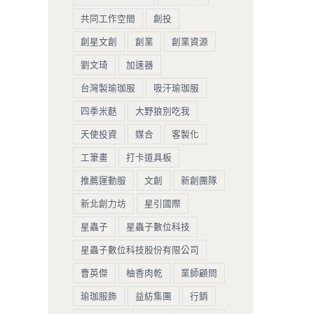
共同工作空間
創投
創星文創
創業
創業資源
劉文琦
加速器
台灣製瑜珈服
吸汗瑜珈服
四季米麩
大野狼別吃我
天使投資
媒合
客製化
工筆畫
打卡道具板
推薦運動服
文創
新創團隊
新北創力坊
星引國際
星蟲子
星蟲子數位科技
星蟲子數位科技股份有限公司
曹英傑
柚香肉乾
業師顧問
瑜珈服飾
益紡集團
行銷