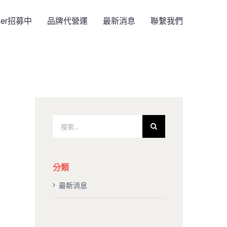
rker招募中
品牌代營運
最新消息
聯繫我們
搜
索
結
果：
分類
最新消息