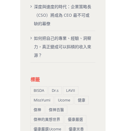
深度與速度的時代：企業策略長
（CSO）將成為 CEO 最不可或
缺的幕僚
如何把自己的專業、經驗、洞察
力，真正變成可以斜槓的收入來
源？
標籤
BISDA
Dr.s
LAVII
MissYumi
Ucome
健康
傑神
傑神百醫
傑神的異想世界
優康嚴選
優康嚴選Ucome
優康米香