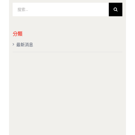
搜
索
結
果：
分類
最新消息