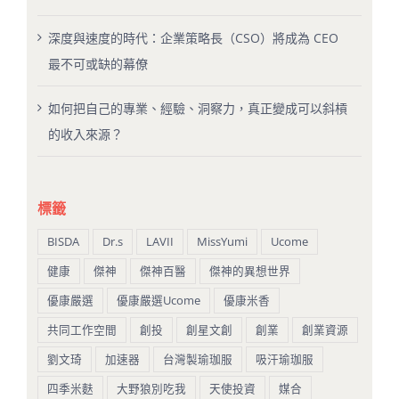
深度與速度的時代：企業策略長（CSO）將成為 CEO
最不可或缺的幕僚
如何把自己的專業、經驗、洞察力，真正變成可以斜槓
的收入來源？
標籤
BISDA
Dr.s
LAVII
MissYumi
Ucome
健康
傑神
傑神百醫
傑神的異想世界
優康嚴選
優康嚴選Ucome
優康米香
共同工作空間
創投
創星文創
創業
創業資源
劉文琦
加速器
台灣製瑜珈服
吸汗瑜珈服
四季米麩
大野狼別吃我
天使投資
媒合