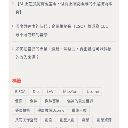
【AI 正在加劇貧富差距，但真正拉開距離的不是技術本
身】
深度與速度的時代：企業策略長（CSO）將成為 CEO
最不可或缺的幕僚
如何把自己的專業、經驗、洞察力，真正變成可以斜槓
的收入來源？
標籤
BISDA
Dr.s
LAVII
MissYumi
Ucome
健康
傑神
傑神百醫
傑神的異想世界
優康嚴選
優康嚴選Ucome
優康米香
共同工作空間
創投
創星文創
創業
創業資源