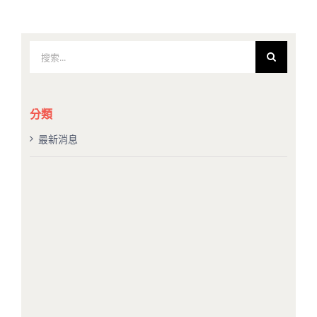
搜
索
結
果：
分類
最新消息