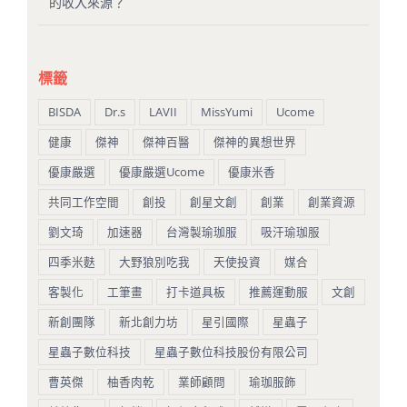
的收入來源？
標籤
BISDA
Dr.s
LAVII
MissYumi
Ucome
健康
傑神
傑神百醫
傑神的異想世界
優康嚴選
優康嚴選Ucome
優康米香
共同工作空間
創投
創星文創
創業
創業資源
劉文琦
加速器
台灣製瑜珈服
吸汗瑜珈服
四季米麩
大野狼別吃我
天使投資
媒合
客製化
工筆畫
打卡道具板
推薦運動服
文創
新創團隊
新北創力坊
星引國際
星蟲子
星蟲子數位科技
星蟲子數位科技股份有限公司
曹英傑
柚香肉乾
業師顧問
瑜珈服飾