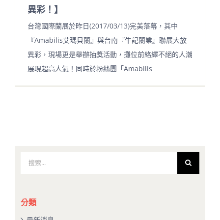
異彩！】
台灣國際蘭展於昨日(2017/03/13)完美落幕，其中
『Amabilis艾瑪貝蘭』與台南『牛記蘭業』聯展大放
異彩，現場更是舉辦抽獎活動，攤位前絡繹不絕的人潮
展現超高人氣！同時於粉絲團「Amabilis
搜
索
結
果：
分類
最新消息