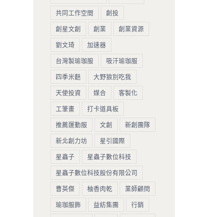
共同工作空間
創投
創星文創
創業
創業資源
劉文琦
加速器
台灣製瑜珈服
吸汗瑜珈服
四季米麩
大野狼別吃我
天使投資
媒合
客製化
工筆畫
打卡道具板
推薦運動服
文創
新創團隊
新北創力坊
星引國際
星蟲子
星蟲子數位科技
星蟲子數位科技股份有限公司
曹英傑
柚香肉乾
業師顧問
瑜珈服飾
益紡集團
行銷