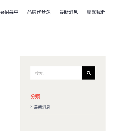
rker招募中
品牌代營運
最新消息
聯繫我們
搜
索
結
果：
分類
最新消息