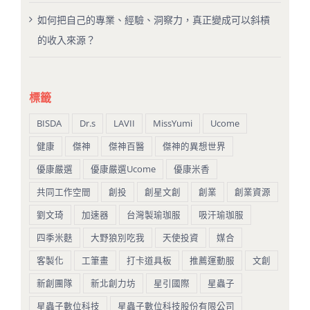
如何把自己的專業、經驗、洞察力，真正變成可以斜槓
的收入來源？
標籤
BISDA
Dr.s
LAVII
MissYumi
Ucome
健康
傑神
傑神百醫
傑神的異想世界
優康嚴選
優康嚴選Ucome
優康米香
共同工作空間
創投
創星文創
創業
創業資源
劉文琦
加速器
台灣製瑜珈服
吸汗瑜珈服
四季米麩
大野狼別吃我
天使投資
媒合
客製化
工筆畫
打卡道具板
推薦運動服
文創
新創團隊
新北創力坊
星引國際
星蟲子
星蟲子數位科技
星蟲子數位科技股份有限公司