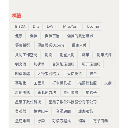
標籤
BISDA
Dr.s
LAVII
MissYumi
Ucome
健康
傑神
傑神百醫
傑神的異想世界
優康嚴選
優康嚴選Ucome
優康米香
共同工作空間
創投
創星文創
創業
創業資源
劉文琦
加速器
台灣製瑜珈服
吸汗瑜珈服
四季米麩
大野狼別吃我
天使投資
媒合
客製化
工筆畫
打卡道具板
推薦運動服
文創
新創團隊
新北創力坊
星引國際
星蟲子
星蟲子數位科技
星蟲子數位科技股份有限公司
曹英傑
柚香肉乾
業師顧問
瑜珈服飾
益紡集團
行銷
訂價方程式
輔導
電子商務