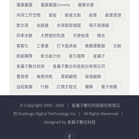
優康嚴選
優康嚴選Ucome
優康米香
共同工作空間
創投
創星文創
創業
創業資源
劉文琦
加速器
台灣製瑜珈服
吸汗瑜珈服
四季米麩
大野狼別吃我
天使投資
媒合
客製化
工筆畫
打卡道具板
推薦運動服
文創
新創團隊
新北創力坊
星引國際
星蟲子
星蟲子數位科技
星蟲子數位科技股份有限公司
曹英傑
柚香肉乾
業師顧問
瑜珈服飾
益紡集團
行銷
訂價方程式
輔導
電子商務
© Copyright 2000 -
2026 | 星蟲子數位科技股份有限公
司 Starbugs Digital Technology Inc. | All Rights Reserved |
Designed by
星蟲子數位科技
Facebook