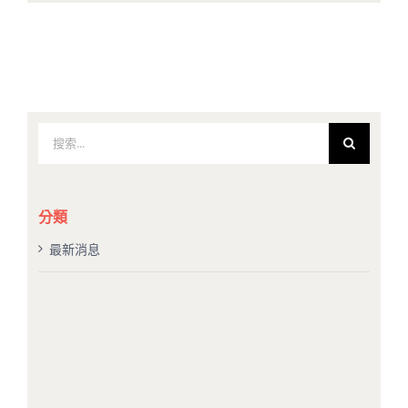
搜
索
結
果：
分類
最新消息