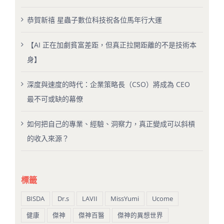
恭賀新禧 星蟲子數位科技祝各位馬年行大運
【AI 正在加劇貧富差距，但真正拉開距離的不是技術本
身】
深度與速度的時代：企業策略長（CSO）將成為 CEO
最不可或缺的幕僚
如何把自己的專業、經驗、洞察力，真正變成可以斜槓
的收入來源？
標籤
BISDA
Dr.s
LAVII
MissYumi
Ucome
健康
傑神
傑神百醫
傑神的異想世界