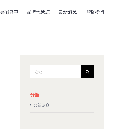
rker招募中
品牌代營運
最新消息
聯繫我們
搜
索
結
果：
分類
最新消息