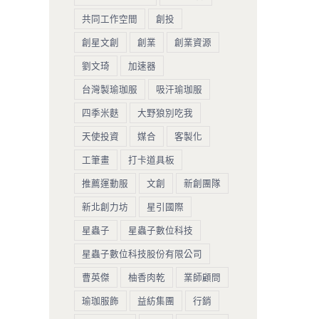
共同工作空間
創投
創星文創
創業
創業資源
劉文琦
加速器
台灣製瑜珈服
吸汗瑜珈服
四季米麩
大野狼別吃我
天使投資
媒合
客製化
工筆畫
打卡道具板
推薦運動服
文創
新創團隊
新北創力坊
星引國際
星蟲子
星蟲子數位科技
星蟲子數位科技股份有限公司
曹英傑
柚香肉乾
業師顧問
瑜珈服飾
益紡集團
行銷