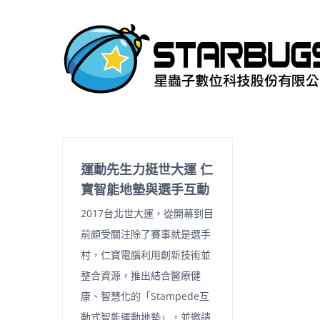
Skip
to
content
運動先生力挺世大運 仁
寶智能地墊與選手互動
2017台北世大運，從開幕到目
前頗受關注除了賽事就是選手
村，仁寶電腦利用創新技術並
整合資源，推出結合醫療健
康、智慧化的「Stampede互
動式智能運動地墊」，並邀請