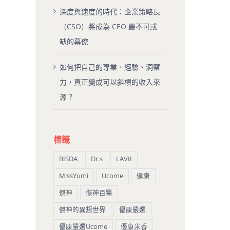
深度與速度的時代：企業策略長
（CSO）將成為 CEO 最不可或
缺的幕僚
如何把自己的專業、經驗、洞察
力，真正變成可以斜槓的收入來
源？
標籤
BISDA
Dr.s
LAVII
MissYumi
Ucome
健康
傑神
傑神百醫
傑神的異想世界
優康嚴選
優康嚴選Ucome
優康米香