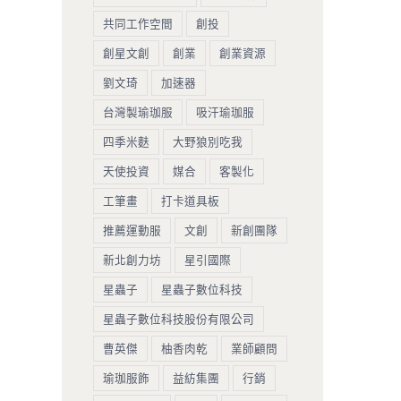
共同工作空間
創投
創星文創
創業
創業資源
劉文琦
加速器
台灣製瑜珈服
吸汗瑜珈服
四季米麩
大野狼別吃我
天使投資
媒合
客製化
工筆畫
打卡道具板
推薦運動服
文創
新創團隊
新北創力坊
星引國際
星蟲子
星蟲子數位科技
星蟲子數位科技股份有限公司
曹英傑
柚香肉乾
業師顧問
瑜珈服飾
益紡集團
行銷