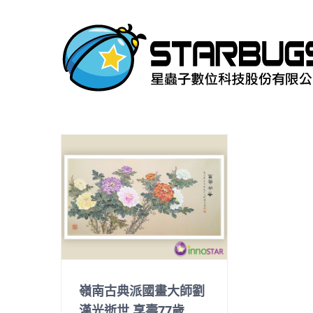
Skip
to
content
嶺南古典派國畫大師劉
漢光逝世 享壽77歲