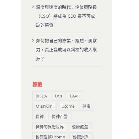
深度與速度的時代：企業策略長
（CSO）將成為 CEO 最不可或
缺的幕僚
如何把自己的專業、經驗、洞察
力，真正變成可以斜槓的收入來
源？
標籤
BISDA
Dr.s
LAVII
MissYumi
Ucome
健康
傑神
傑神百醫
傑神的異想世界
優康嚴選
優康嚴選Ucome
優康米香