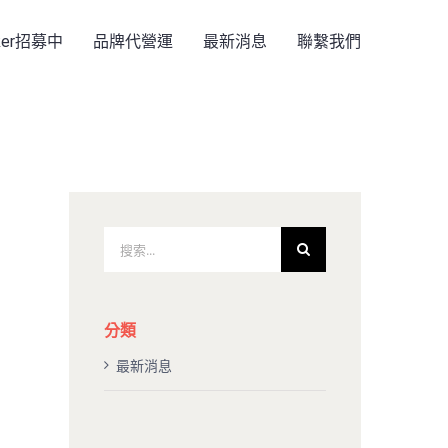
rker招募中
品牌代營運
最新消息
聯繫我們
搜
索
結
果：
分類
最新消息