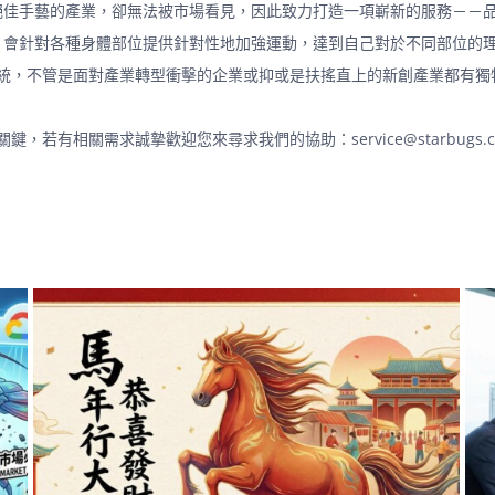
絕佳手藝的產業，卻無法被市場看見，因此致力打造一項嶄新的服務－－
，會針對各種身體部位提供針對性地加強運動，達到自己對於不同部位的
系統，不管是面對產業轉型衝擊的企業或抑或是扶搖直上的新創產業都有獨
若有相關需求誠摯歡迎您來尋求我們的協助：service@starbugs.c