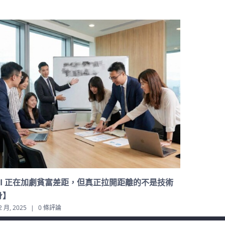
度與速度的時代：企業策略長（CSO）將成為 CEO
如何把自己
不可或缺的幕僚
的收入來源
2 月, 2025
|
0 條評論
2 12 月, 2025