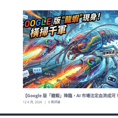
恭賀新禧 星蟲子數位科技祝各位馬年行大運
15 2 月, 2026
|
0 條評論