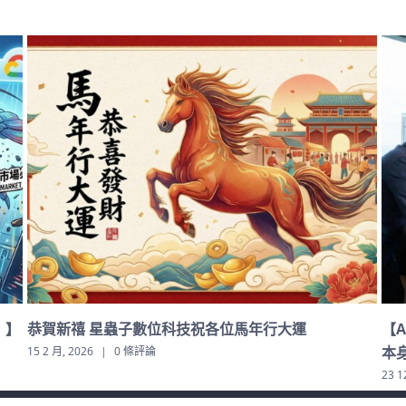
【AI 正在加劇貧富差距，但真正拉開距離的不是技術
深
本身】
最
23 12 月, 2025
|
0 條評論
23 1