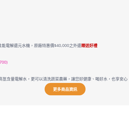
 高性能電解還元水機，原廠特惠價$40,000之外還
贈送好禮
00)
的高氫含量電解水
，更可以清洗蔬菜農藥，讓您好健康、喝好水，也享安心
更多商品資訊