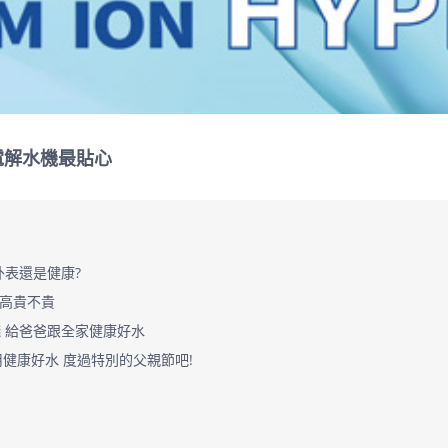
電解水機最貼心
外表還是健康?
牌高貴不貴
錢 給爸爸跟全家健康好水
用健康好水 度過特別的父親節吧!