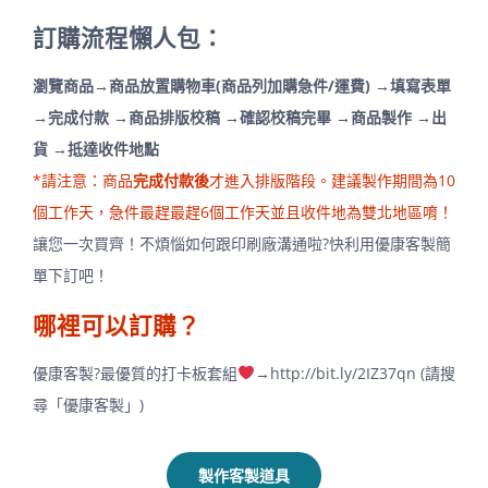
訂購流程懶人包：
瀏覽商品→商品放置購物車(商品列加購急件/運費) →填寫表單
→完成付款 →商品排版校稿 →確認校稿完畢 →商品製作 →出
貨 →抵達收件地點
*請注意：商品
完成付款後
才進入排版階段。建議製作期間為10
個工作天，急件最趕最趕6個工作天並且收件地為雙北地區唷！
讓您一次買齊！不煩惱如何跟印刷廠溝通啦?快利用優康客製簡
單下訂吧！
哪裡可以訂購？
優康客製?最優質的打卡板套組
→
http://bit.ly/2IZ37qn
(請搜
尋「優康客製」)
製作客製道具