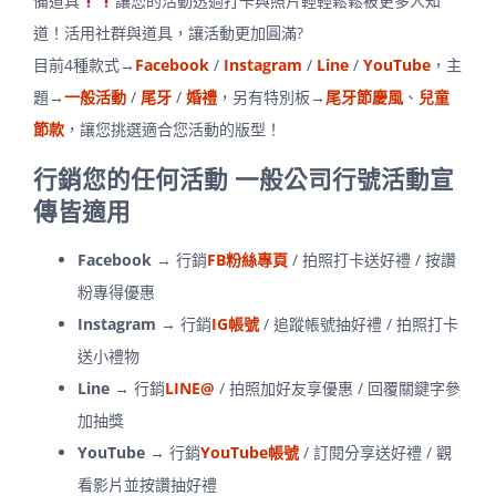
備道具
讓您的活動透過打卡與照片輕輕鬆鬆被更多人知
道！活用社群與道具，讓活動更加圓滿?
目前4種款式→
Facebook
/
Instagram
/
Line
/
YouTube
，主
題→
一般活動
/
尾牙
/
婚禮
，另有特別板→
尾牙節慶風
、
兒童
節款
，讓您挑選適合您活動的版型！
行銷您的任何活動 一般公司行號活動宣
傳皆適用
Facebook
→ 行銷
FB粉絲專頁
/ 拍照打卡送好禮 / 按讚
粉專得優惠
Instagram
→ 行銷
IG帳號
/ 追蹤帳號抽好禮 / 拍照打卡
送小禮物
Line
→ 行銷
LINE@
/ 拍照加好友享優惠 / 回覆關鍵字參
加抽獎
YouTube
→ 行銷
YouTube帳號
/ 訂閱分享送好禮 / 觀
看影片並按讚抽好禮