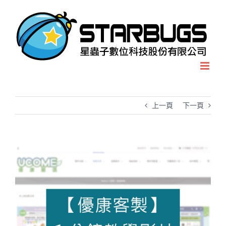
Skip
to
content
上一頁
下一頁
View
Larger
Image