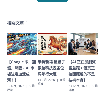
相關文章：
【Google 版「龍
恭賀新禧 星蟲子
【AI 正在加劇貧
深
蝦」降臨，AI 市
數位科技祝各位
富差距，但真正
代
場注定血流成
馬年行大運
拉開距離的不是
（
河！】
技術本身】
C
15 2 月, 2026
|
0 條
評論
的
12 6 月, 2026
|
0 條
23 12 月, 2025
|
0 條
評論
評論
23 1
評論