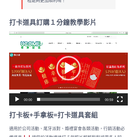
程能夠更加順利唷！
打卡道具訂購１分鐘教學影片
視
訊
播
放
器
00:00
00:59
打卡板+手拿板=打卡道具套組
適用於公司活動、尾牙派對、婚禮宴會各類活動，行銷活動必