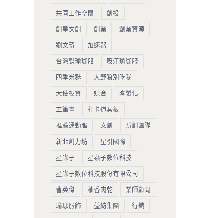
共同工作空間
創投
創星文創
創業
創業資源
劉文琦
加速器
台灣製瑜珈服
吸汗瑜珈服
四季米麩
大野狼別吃我
天使投資
媒合
客製化
工筆畫
打卡道具板
推薦運動服
文創
新創團隊
新北創力坊
星引國際
星蟲子
星蟲子數位科技
星蟲子數位科技股份有限公司
曹英傑
柚香肉乾
業師顧問
瑜珈服飾
益紡集團
行銷