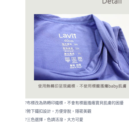
?布標改為熱轉印織標，不會有標籤搔癢寶貝肌膚的困擾
?胯下鐵扣設計，方便穿脫，隱密美觀
?三色選擇，色調活潑，大方可愛