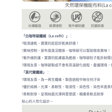
「白咖啡碳纖維（La cofii）」
：
?吸濕速乾，寶寶的屁屁好乾爽舒適！
?異味控制，尿布臭臭沒關係，咖啡碳可以幫助吸收異味！
?紫外線防護，寶寶的肌膚最為脆弱，咖啡碳粒子能折射陽
?環境友善，咖啡碳製成不會有高溫碳化過程，愛護環境，
「莫代爾纖維」
：
?環境友善，為一再生纖維，製造過程中無任何汙染
?優於純棉，光澤、柔軟性、吸濕性、染色性、染色牢度表
?柔軟耐穿，呈現絲面光澤與垂墜感，親膚柔軟且耐穿
貼心的人性化設計－