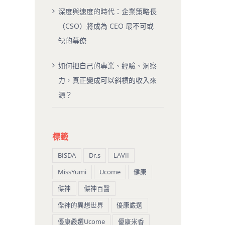
深度與速度的時代：企業策略長
（CSO）將成為 CEO 最不可或
缺的幕僚
如何把自己的專業、經驗、洞察
力，真正變成可以斜槓的收入來
源？
標籤
BISDA
Dr.s
LAVII
MissYumi
Ucome
健康
傑神
傑神百醫
傑神的異想世界
優康嚴選
優康嚴選Ucome
優康米香