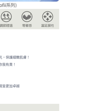
光，保護細嫩肌膚！
你我有責！
現皆更加卓越