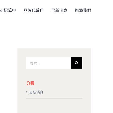
rker招募中
品牌代營運
最新消息
聯繫我們
搜
索
結
果：
分類
最新消息