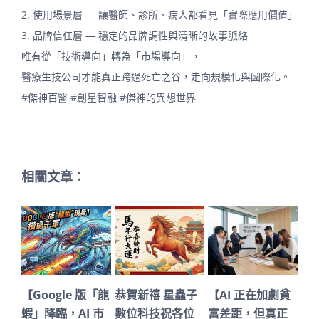
2. 使用場景層 — 讓醫師、診所、病人都看見「實際應用價值」
3. 品牌信任層 — 穩定的品牌調性與清晰的故事脈絡
唯有從「技術導向」轉為「市場導向」，
醫療生技公司才能真正跨過死亡之谷，走向規模化與國際化。
#傑神百醫
#創星智融
#傑神的異想世界
相關文章：
【Google 版「龍
恭賀新禧 星蟲子
【AI 正在加劇貧
深
蝦」降臨，AI 市
數位科技祝各位
富差距，但真正
代