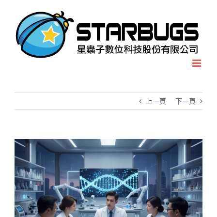
Skip
to
content
上一頁
下一頁
View
Larger
Image