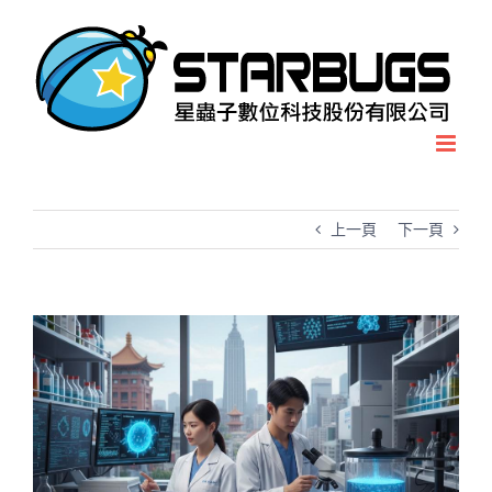
Skip
to
content
上一頁
下一頁
View
Larger
Image