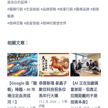
是信任的延伸。
#醫療行銷
#生技新創
#品牌策略
#故事行銷
#醫療品牌
#創新
醫療
#傑神百醫
#創星智融
#傑神的異想世界
相關文章：
【Google 版「龍
恭賀新禧 星蟲子
【AI 正在加劇貧
深
蝦」降臨，AI 市
數位科技祝各位
富差距，但真正
代
場注定血流成
馬年行大運
拉開距離的不是
（
河！】
技術本身】
C
15 2 月, 2026
|
0 條
評論
12 6 月, 2026
|
0 條
23 12 月, 2025
|
0 條