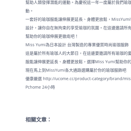
幫助人類發揮潛能的運動。為慶祝這一年一度屬於我們瑜珈
動。
一套好的瑜珈服能讓伸展更延長、身體更放鬆，MissYu
設計，讓你自在無拘束的享受瑜珈的氛圍。在這邊邀請所有瑜
幫助你的瑜珈伸展更徹底吧！
Miss Yumi為日本設計 台灣製造的專業優質時尚瑜珈服飾
這是屬於所有瑜珈人的大節日，在這邊要邀請所有瑜珈的
服能讓伸展更延長、身體更放鬆，選擇Miss Yumi幫助
現在馬上到MissYumi各大通路選購屬於你的瑜珈服飾吧
優康嚴選
http://ucome.cc/product-category/brand/mi
Pchome 24小時
相關文章：