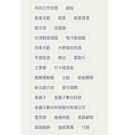
共同工作空間
創投
創星文創
創業
創業資源
劉文琦
加速器
台灣製瑜珈服
吸汗瑜珈服
四季米麩
大野狼別吃我
天使投資
媒合
客製化
工筆畫
打卡道具板
推薦運動服
文創
新創團隊
新北創力坊
星引國際
星蟲子
星蟲子數位科技
星蟲子數位科技股份有限公司
曹英傑
柚香肉乾
業師顧問
瑜珈服飾
益紡集團
行銷