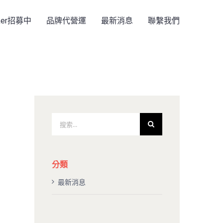
rker招募中
品牌代營運
最新消息
聯繫我們
搜
索
結
果：
分類
最新消息