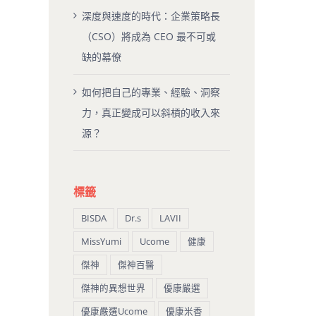
深度與速度的時代：企業策略長
（CSO）將成為 CEO 最不可或
缺的幕僚
如何把自己的專業、經驗、洞察
力，真正變成可以斜槓的收入來
源？
企業策略長
如何把自己的專業、經驗、洞察力，
O 最不可或缺的
真正變成可以斜槓的收入來源？
標籤
2 12 月, 2025
|
0 條評論
BISDA
Dr.s
LAVII
論
MissYumi
Ucome
健康
傑神
傑神百醫
傑神的異想世界
優康嚴選
優康嚴選Ucome
優康米香