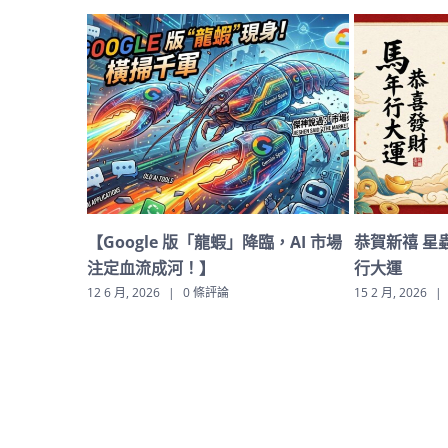
gle 版「龍蝦」降臨，AI 市場
恭賀新禧 星蟲子數位科技祝各位
流成河！】
行大運
2026
|
0 條評論
15 2 月, 2026
|
0 條評論