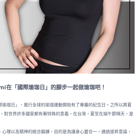
umi在「國際瑜珈日」的腳步一起做瑜珈吧！
為「國際瑜珈日」，風行全球的瑜珈運動開始有了專屬的紀念日。之所以將夏
天，對世界許多國家都有著特殊的意義，在台灣，夏至在端午節隔天，是
體、心理以及精神的統合鍛鍊，目的是為讓身心靈合一，通過提昇意識，