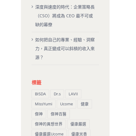
深度與速度的時代：企業策略長
（CSO）將成為 CEO 最不可或
缺的幕僚
如何把自己的專業、經驗、洞察
力，真正變成可以斜槓的收入來
源？
標籤
BISDA
Dr.s
LAVII
MissYumi
Ucome
健康
傑神
傑神百醫
傑神的異想世界
優康嚴選
優康嚴選Ucome
優康米香