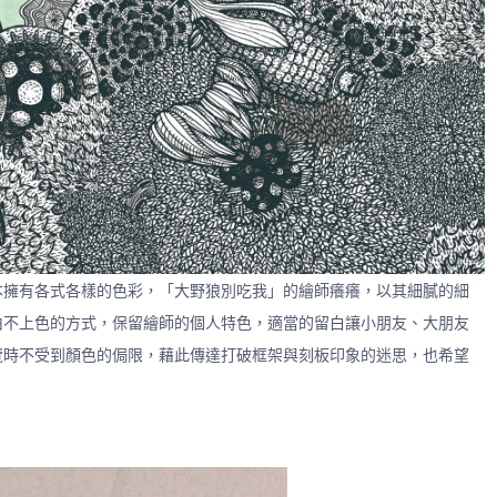
本擁有各式各樣的色彩，「大野狼別吃我」的繪師癢癢，以其細膩的細
由不上色的方式，保留繪師的個人特色，適當的留白讓小朋友、大朋友
覽時不受到顏色的侷限，藉此傳達打破框架與刻板印象的迷思，也希望