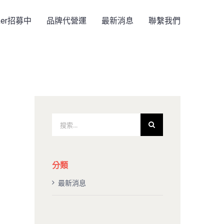
rker招募中
品牌代營運
最新消息
聯繫我們
搜
索
結
果：
分類
最新消息