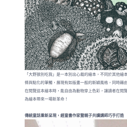
「大野狼別吃我」是一本別出心裁的繪本，不同於其他繪
條與點化的筆觸，展現有如版畫一般的新穎風格，同時藉
在閱覽這本繪本時，能自由為動物穿上色彩，讓讀者在閱
為繪本帶來一場新革命！
傳統童話重新呈現，經童書作家暨親子共讀講師巧手打造