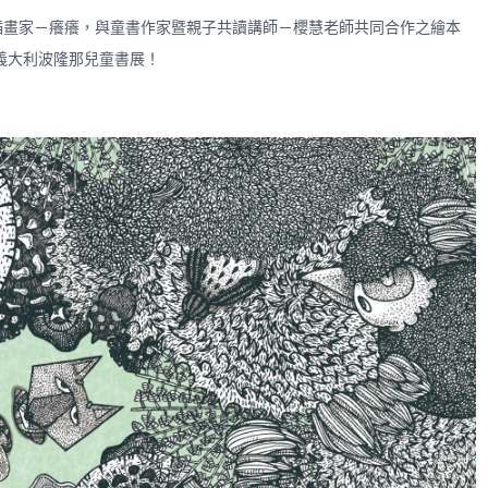
插畫家－癢癢，與童書作家暨親子共讀講師－櫻慧老師共同合作之繪本
義大利波隆那兒童書展！