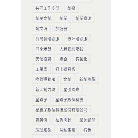
共同工作空間
創投
創星文創
創業
創業資源
劉文琦
加速器
台灣製瑜珈服
吸汗瑜珈服
四季米麩
大野狼別吃我
天使投資
媒合
客製化
工筆畫
打卡道具板
推薦運動服
文創
新創團隊
新北創力坊
星引國際
星蟲子
星蟲子數位科技
星蟲子數位科技股份有限公司
曹英傑
柚香肉乾
業師顧問
瑜珈服飾
益紡集團
行銷