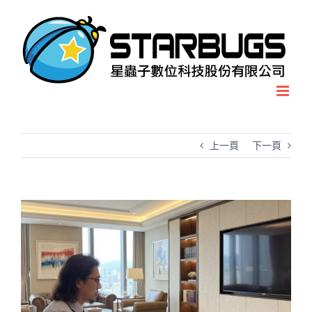
Skip
to
content
上一頁
下一頁
View
Larger
Image