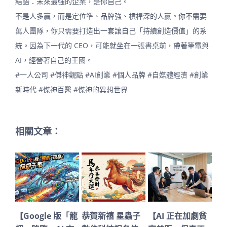
結語：未來最強的企業，是你自己。
不是人多贏，而是定位準、品牌強、槓桿深的人贏。你不需要
萬人團隊，你只需要打造出一套讓自己「持續創造價值」的系
統。因為下一代的 CEO，可能就坐在一張書桌前，帶著筆電與
AI，經營著自己的王國。
#一人公司
#傑神觀點
#AI創業
#個人品牌
#自媒體經濟
#創業
新時代
#傑神百醫
#傑神的異想世界
相關文章：
【Google 版「龍
恭賀新禧 星蟲子
【AI 正在加劇貧
深